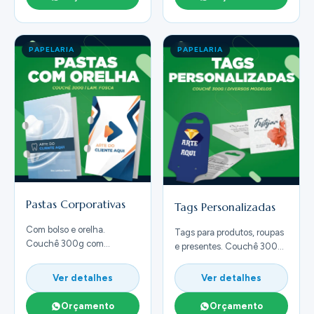
PAPELARIA
PAPELARIA
Pastas Corporativas
Tags Personalizadas
Com bolso e orelha.
Tags para produtos, roupas
Couchê 300g com
e presentes. Couchê 300g
laminação. Ideal para
com cordão. Diversas
apresentações e propostas.
formas.
Ver detalhes
Ver detalhes
Orçamento
Orçamento