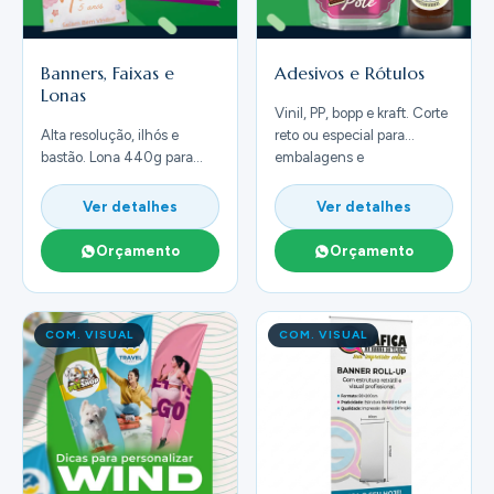
Banners, Faixas e
Adesivos e Rótulos
Lonas
Vinil, PP, bopp e kraft. Corte
Alta resolução, ilhós e
reto ou especial para
bastão. Lona 440g para
embalagens e
outdoor. Grandes formatos.
comunicação.
Ver detalhes
Ver detalhes
Orçamento
Orçamento
COM. VISUAL
COM. VISUAL