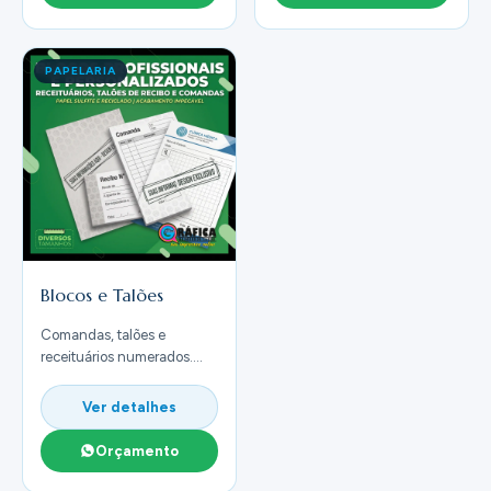
PAPELARIA
Blocos e Talões
Comandas, talões e
receituários numerados.
Papel autocopiativo ou
simples, A4, A5 ou sob
Ver detalhes
medida.
Orçamento