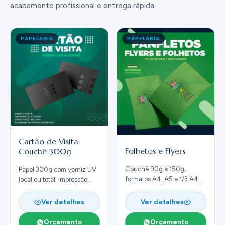
acabamento profissional e entrega rápida.
PAPELARIA
PAPELARIA
Cartão de Visita
Folhetos e Flyers
Couchê 300g
Couchê 90g a 150g,
Papel 300g com verniz UV
formatos A4, A5 e 1/3 A4.
local ou total. Impressão
Frente e verso colorido.
4/4 cores, frente e verso.
Ver detalhes
Ver detalhes
Orçamento
Orçamento