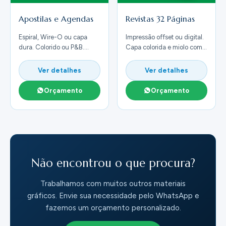
Apostilas e Agendas
Revistas 32 Páginas
Espiral, Wire-O ou capa
Impressão offset ou digital.
dura. Colorido ou P&B.
Capa colorida e miolo com
Tamanhos A4, A5, 10×15 e
grampeamento central.
15×21.
Ver detalhes
Ver detalhes
Orçamento
Orçamento
Não encontrou o que procura?
Trabalhamos com muitos outros materiais
gráficos. Envie sua necessidade pelo WhatsApp e
fazemos um orçamento personalizado.