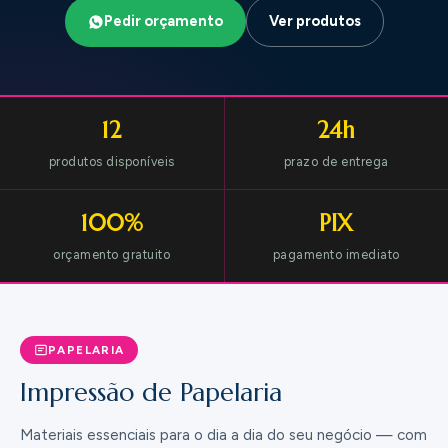
Pedir orçamento
Ver produtos
12
24h
produtos disponíveis
prazo de entrega
100%
PIX
orçamento gratuito
pagamento imediato
PAPELARIA
Impressão de Papelaria
Materiais essenciais para o dia a dia do seu negócio — com